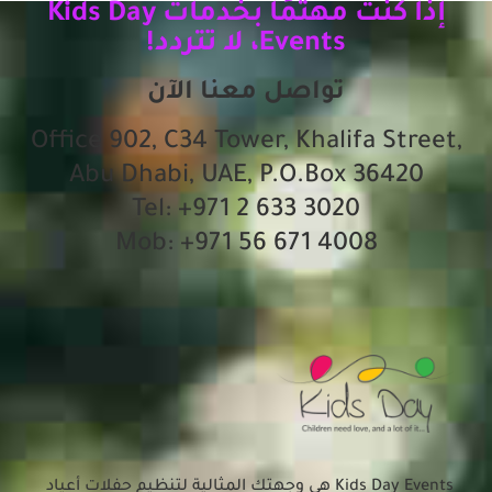
إذا كنت مهتمًا بخدمات Kids Day
Events، لا تتردد!
تواصل معنا الآن
Office 902, C34 Tower, Khalifa Street,
Abu Dhabi, UAE, P.O.Box 36420
Tel: +971 2 633 3020
Mob: +971 56 671 4008
Kids Day Events هي وجهتك المثالية لتنظيم حفلات أعياد