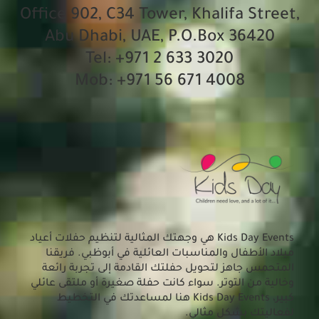
Office 902, C34 Tower, Khalifa Street,
Abu Dhabi, UAE, P.O.Box 36420
Tel: +971 2 633 3020
Mob: +971 56 671 4008
Kids Day Events هي وجهتك المثالية لتنظيم حفلات أعياد
ميلاد الأطفال والمناسبات العائلية في أبوظبي. فريقنا
المتحمس جاهز لتحويل حفلتك القادمة إلى تجربة رائعة
وخالية من التوتر. سواء كانت حفلة صغيرة أو ملتقى عائلي
كبير، Kids Day Events هنا لمساعدتك
في التخطيط
لفعاليتك بشكل
مثالي
.