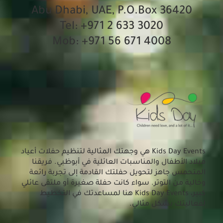
Abu Dhabi, UAE, P.O.Box 36420
Tel: +971 2 633 3020
Mob: +971 56 671 4008
Kids Day Events هي وجهتك المثالية لتنظيم حفلات أعياد
ميلاد الأطفال والمناسبات العائلية في أبوظبي. فريقنا
المتحمس جاهز لتحويل حفلتك القادمة إلى تجربة رائعة
وخالية من التوتر. سواء كانت حفلة صغيرة أو ملتقى عائلي
كبير، Kids Day Events هنا لمساعدتك
في التخطيط
لفعاليتك بشكل
مثالي
.